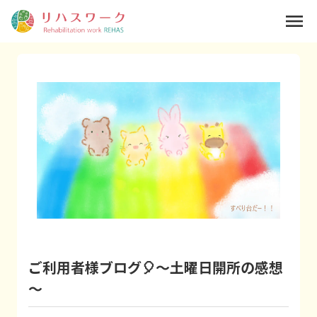
menu
ご利用者様ブログ🎈～土曜日開所の感想
～