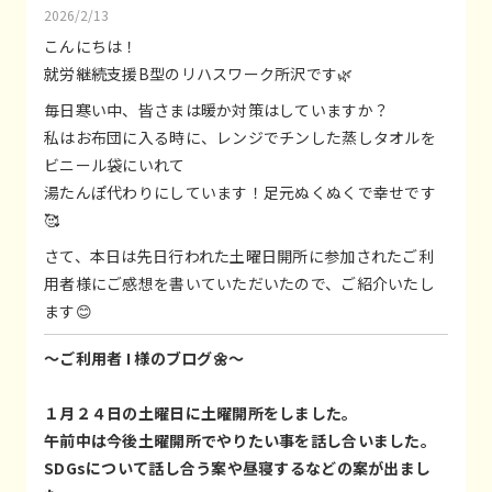
2026/2/13
こんにちは！
就労継続支援B型のリハスワーク所沢です🌿
毎日寒い中、皆さまは暖か対策はしていますか？
私はお布団に入る時に、レンジでチンした蒸しタオルを
ビニール袋にいれて
湯たんぽ代わりにしています！足元ぬくぬくで幸せです
🥰
さて、本日は先日行われた土曜日開所に参加されたご利
用者様にご感想を書いていただいたので、ご紹介いたし
ます😊
～ご利用者 I 様のブログ🌼～
１月２４日の土曜日に土曜開所をしました。
午前中は今後土曜開所でやりたい事を話し合いました。
SDGsについて話し合う案や昼寝するなどの案が出まし