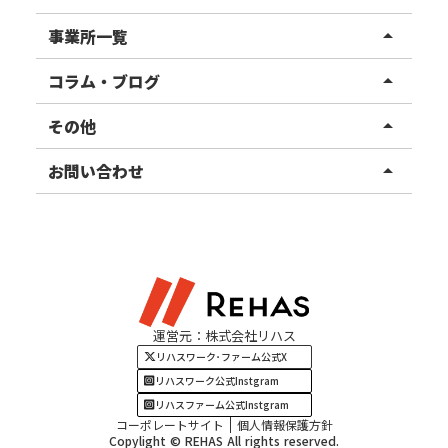
リハスワーク
事業所一覧
arrow_drop_up
リハスファーム
関東エリア
コラム・ブログ
arrow_drop_up
東北エリア
事業所ブログ
その他
arrow_drop_up
甲信越エリア
ご利用者様の声
お知らせ
お問い合わせ
arrow_drop_up
北陸エリア
お役立ちコラム
よくある質問
資料請求
東海エリア
見学・相談
関西エリア
運営元：株式会社リハス
四国・九州エリア
リハスワーク･ファーム公式X
リハスワーク公式Instgram
リハスファーム公式Instgram
コーポレートサイト
個人情報保護方針
Copylight © REHAS All rights reserved.