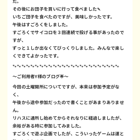
た。
その後にお団子を買いに行って食べました🍡
いちご団子を食べたのですが、美味しかったです。
午後はすごろくをしました。
すごろくでサイコロを３回連続で投げる事があったので
すが、
ずっと１しか出なくてびっくりしました。みんなで楽し
くできてよかったです。
🐾🐾🐾🐾🐾🐾🐾🐾🐾🐾🐾🐾🐾🐾🐾🐾🐾🐾🐾🐾🐾🐾🐾🐾
～ご利用者Y様のブログ🌟～
今回の土曜開所についてですが、本来は参加予定がな
く、
午後から途中参加だったので書くことがあまりありませ
ん。
リハスに通所し始めてからそれなりに経過しましたが、
余裕がある時に参加してみました。
すごろくで遊ぶ企画でしたが、こういったゲームは運と