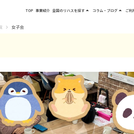
arrow_drop_up
arrow_drop_up
TOP
事業紹介
全国のリハスを探す
コラム・ブログ
ご利
関東エリア
お役立ちコラム
覧
女子会
東北エリア
事業所ブログ
甲信越エリア
北陸エリア
東海エリア
関西エリア
四国・九州エリア