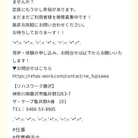
ませんか？
定員にもう少し余裕があります。
まだまだご利用者様を絶賛募集中です！
是非お気軽にお問い合わせください。
お待ちしておりま～す！！
'+°.▿. '+°.▿
. '+°.▿
. '+°.▿
. '+°.▿
. '+°.▿*.
見学・体験の申し込み、お問合せは以下からお願いいた
します！
▼お問合せはこちら
https://rehas-work.com/contact/rw_fujisawa
【リハスワーク藤沢】
神奈川県藤沢市亀井野3263-7
ザ・ケープ亀井野A棟 101
TEL： 0466-53-8905
. '+°.▿. '+°.▿
. '+°.▿
. '+°.▿
. '+°.▿
. '+°.▿*.
#仕事
#作業療法士