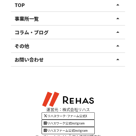
TOP
arrow_drop_up
リハスワーク
事業所一覧
arrow_drop_up
リハスファーム
関東エリア
コラム・ブログ
arrow_drop_up
東北エリア
事業所ブログ
その他
arrow_drop_up
甲信越エリア
ご利用者様の声
お知らせ
お問い合わせ
arrow_drop_up
北陸エリア
お役立ちコラム
よくある質問
資料請求
東海エリア
見学・相談
関西エリア
運営元：株式会社リハス
四国・九州エリア
リハスワーク･ファーム公式X
リハスワーク公式Instgram
リハスファーム公式Instgram