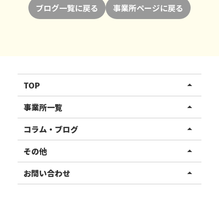
ブログ一覧に戻る
事業所ページに戻る
TOP
arrow_drop_up
リハスワーク
事業所一覧
arrow_drop_up
リハスファーム
関東エリア
コラム・ブログ
arrow_drop_up
東北エリア
事業所ブログ
その他
arrow_drop_up
甲信越エリア
ご利用者様の声
お知らせ
お問い合わせ
arrow_drop_up
北陸エリア
お役立ちコラム
よくある質問
資料請求
東海エリア
見学・相談