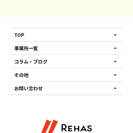
TOP
arrow_drop_up
リハスワーク
事業所一覧
arrow_drop_up
リハスファーム
関東エリア
コラム・ブログ
arrow_drop_up
東北エリア
事業所ブログ
その他
arrow_drop_up
甲信越エリア
ご利用者様の声
お知らせ
お問い合わせ
arrow_drop_up
北陸エリア
お役立ちコラム
よくある質問
資料請求
東海エリア
見学・相談
関西エリア