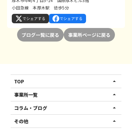
厚木市中町4丁目5-14 国際厚木ビル3階
小田急線 本厚木駅 徒歩5分
でシェアする
でシェアする
ブログ一覧に戻る
事業所ページに戻る
TOP
arrow_drop_up
リハスワーク
事業所一覧
arrow_drop_up
リハスファーム
関東エリア
コラム・ブログ
arrow_drop_up
東北エリア
事業所ブログ
その他
arrow_drop_up