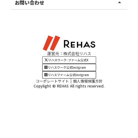
甲信越エリア
ご利用者様の声
お知らせ
お問い合わせ
arrow_drop_up
北陸エリア
お役立ちコラム
よくある質問
資料請求
東海エリア
見学・相談
関西エリア
運営元：株式会社リハス
四国・九州エリア
リハスワーク･ファーム公式X
リハスワーク公式Instgram
リハスファーム公式Instgram
コーポレートサイト
個人情報保護方針
Copylight © REHAS All rights reserved.