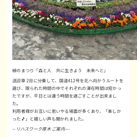
緑のまつり「森と人 共に生きよう 未来へと」
送迎車 2台に分乗して、国道412号を北へ向かうルートを
選び、限られた時間の中でそれぞれの滞在時間は短かっ
たですが、平日とは違う時間を過ごすことが出来まし
た。
利用者様がお互いに思いやる場面が多くあり、「楽しか
った🎵」と嬉しい声も聞かれました。
-
-
リハスワーク厚木 ご案内-
-
-