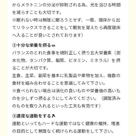
からメラトニンの分泌が抑制される為、光を浴びる時間
を減らすことも大切です。
※眠れない時は無理に眠ろうとせず、一度、寝床から出
てリラックスできることをして眠気を覚えたら再度寝床
へ入ることが良いとされております）
②十分な栄養を摂る🥗
バランスのとれた食事を規則正しく摂り五大栄養素（炭
水化物、タンパク質、脂質、ビタミン、ミネラル）を摂
ることが大切です。
主食、主菜、副菜を基本に乳製品や果物を加え、複数の
食材を組み合わせることを意識してみて下さい。
※食べられない場合は消化の良いものや栄養価の高いも
のを少しずつ摂るようにしてみてください。（調理済み
のものを取り入れるといった工夫も有効です）
③適度な運動をする🎾
運動といってもハードな運動ではなく健康の維持、増進
の目的として無理なく続けられる運動をして下さい。