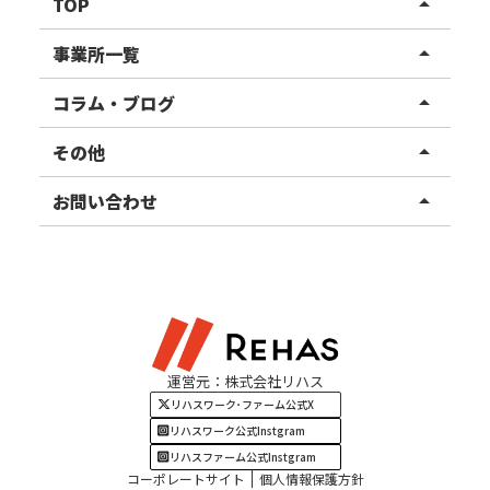
TOP
arrow_drop_up
リハスワーク
事業所一覧
arrow_drop_up
リハスファーム
関東エリア
コラム・ブログ
arrow_drop_up
東北エリア
事業所ブログ
その他
arrow_drop_up
甲信越エリア
ご利用者様の声
お知らせ
お問い合わせ
arrow_drop_up
北陸エリア
お役立ちコラム
よくある質問
資料請求
東海エリア
見学・相談
関西エリア
運営元：株式会社リハス
四国・九州エリア
リハスワーク･ファーム公式X
リハスワーク公式Instgram
リハスファーム公式Instgram
コーポレートサイト
個人情報保護方針