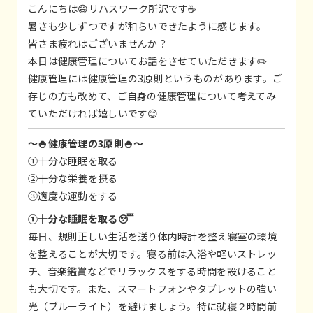
こんにちは😄リハスワーク所沢です☕
暑さも少しずつですが和らいできたように感じます。
皆さま疲れはございませんか？
本日は健康管理についてお話をさせていただきます✏️
健康管理には健康管理の3原則というものがあります。ご
存じの方も改めて、ご自身の健康管理について考えてみ
ていただければ嬉しいです😊
～🍚健康管理の3原則🍚～
①十分な睡眠を取る
②十分な栄養を摂る
③適度な運動をする
①十分な睡眠を取る😴
毎日、規則正しい生活を送り体内時計を整え寝室の環境
を整えることが大切です。寝る前は入浴や軽いストレッ
チ、音楽鑑賞などでリラックスをする時間を設けること
も大切です。また、スマートフォンやタブレットの強い
光（ブルーライト）を避けましょう。特に就寝２時間前