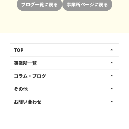
ブログ一覧に戻る
事業所ページに戻る
TOP
arrow_drop_up
リハスワーク
事業所一覧
arrow_drop_up
リハスファーム
関東エリア
コラム・ブログ
arrow_drop_up
東北エリア
事業所ブログ
その他
arrow_drop_up
甲信越エリア
ご利用者様の声
お知らせ
お問い合わせ
arrow_drop_up
北陸エリア
お役立ちコラム
よくある質問
資料請求
東海エリア
見学・相談