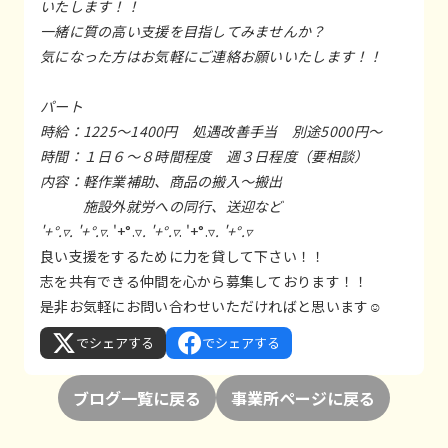
いたします！！
一緒に質の高い支援を目指してみませんか？
気になった方はお気軽にご連絡お願いいたします！！
パート
時給：1225～1400円 処遇改善手当 別途5000円～
時間：１日６～８時間程度 週３日程度（要相談）
内容：軽作業補助、商品の搬入～搬出
施設外就労への同行、送迎など
'+°.▿. '+°.▿
. '+°.▿
. '+°.▿
. '+°.▿
. '+°.▿
良い支援をするために力を貸して下さい！！
志を共有できる仲間を心から募集しております！！
是非お気軽にお問い合わせいただければと思います☺
でシェアする
でシェアする
ブログ一覧に戻る
事業所ページに戻る