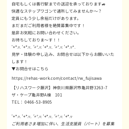
自宅もしくは善行駅までの送迎を承っております🚙
快適なステップワゴンで通所してみませんか～？
定員にもう少し余裕だけがあります。
まだまだご利用者様を絶賛募集中です！
是非お気軽にお問い合わせください。
お待ちしておりま～す！！
'+°.▿. '+°.▿
. '+°.▿
. '+°.▿
. '+°.▿
. '+°.▿*.
見学・体験の申し込み、お問合せは以下からお願いいた
します！
▼お問合せはこちら
https://rehas-work.com/contact/rw_fujisawa
【リハスワーク藤沢】神奈川県藤沢市亀井野3263-7
ザ・ケープ亀井野A棟 101
TEL： 0466-53-8905
'+°.▿. '+°.▿
. '+°.▿
. '+°.▿
. '+°.▿
. '+°.▿
ご利用者さま増加に伴い、生活支援員（パート）を募集