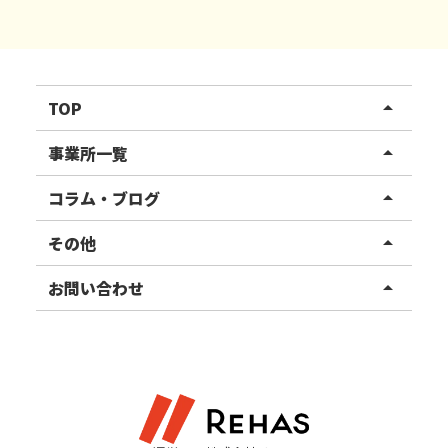
TOP
arrow_drop_up
リハスワーク
事業所一覧
arrow_drop_up
リハスファーム
関東エリア
コラム・ブログ
arrow_drop_up
東北エリア
事業所ブログ
その他
arrow_drop_up
甲信越エリア
ご利用者様の声
お知らせ
お問い合わせ
arrow_drop_up
北陸エリア
お役立ちコラム
よくある質問
資料請求
東海エリア
見学・相談
関西エリア