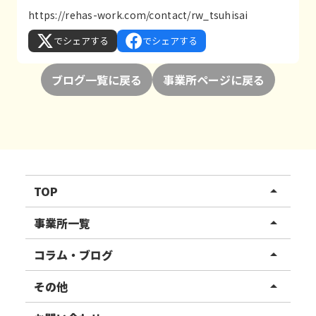
https://rehas-work.com/contact/rw_tsuhisai
でシェアする
でシェアする
ブログ一覧に戻る
事業所ページに戻る
TOP
arrow_drop_up
リハスワーク
事業所一覧
arrow_drop_up
リハスファーム
関東エリア
コラム・ブログ
arrow_drop_up
東北エリア
事業所ブログ
その他
arrow_drop_up
甲信越エリア
ご利用者様の声