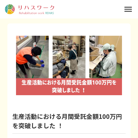
menu
生産活動における月間受託金額100万円
を突破しました ！