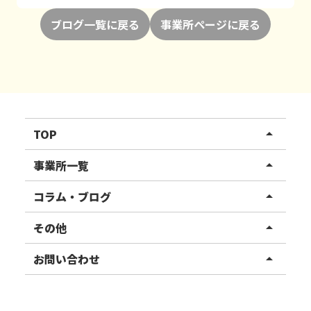
ブログ一覧に戻る
事業所ページに戻る
TOP
arrow_drop_up
リハスワーク
事業所一覧
arrow_drop_up
リハスファーム
関東エリア
コラム・ブログ
arrow_drop_up
東北エリア
事業所ブログ
その他
arrow_drop_up
甲信越エリア
ご利用者様の声
お知らせ
お問い合わせ
arrow_drop_up
北陸エリア
お役立ちコラム
よくある質問
資料請求