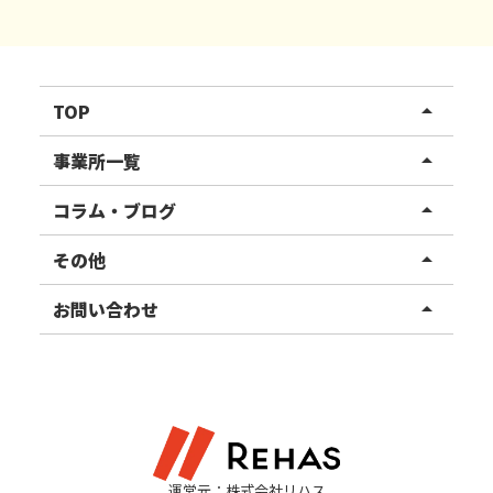
TOP
arrow_drop_up
リハスワーク
事業所一覧
arrow_drop_up
リハスファーム
関東エリア
コラム・ブログ
arrow_drop_up
東北エリア
事業所ブログ
その他
arrow_drop_up
甲信越エリア
ご利用者様の声
お知らせ
お問い合わせ
arrow_drop_up
北陸エリア
お役立ちコラム
よくある質問
資料請求
東海エリア
見学・相談
関西エリア
運営元：株式会社リハス