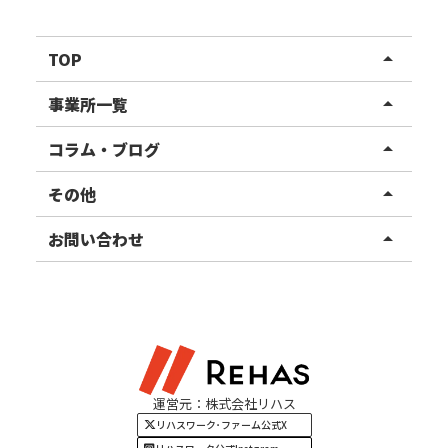
TOP
arrow_drop_up
リハスワーク
事業所一覧
arrow_drop_up
リハスファーム
関東エリア
コラム・ブログ
arrow_drop_up
東北エリア
事業所ブログ
その他
arrow_drop_up
甲信越エリア
ご利用者様の声
お知らせ
お問い合わせ
arrow_drop_up
北陸エリア
お役立ちコラム
よくある質問
資料請求
東海エリア
見学・相談
関西エリア
運営元：株式会社リハス
四国・九州エリア
リハスワーク･ファーム公式X