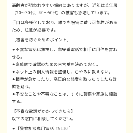
高齢者が狙われやすい傾向にありますが、近年は若年層
（20〜30代、40〜50代）の被害も急増しています。
手口は多様化しており、誰でも被害に遭う可能性がある
ため、注意が必要です。
［被害を防ぐためのポイント］
⚫︎不審な電話は無視し、留守番電話で相手に用件を言わ
せる。
⚫︎家族間で確認のための合言葉を決めておく。
⚫︎ネット上の個人情報を整理し、むやみに教えない。
⚫︎相手が急かしたり、高圧的な態度を取ったりしたら詐
欺を疑う。
⚫︎不安なことや不審なことは、すぐに警察や家族に相談
する。
【不審な電話がかかってきたら】
以下の窓口に相談してください。
⚫︎［警察相談専用電話:
#9110
］