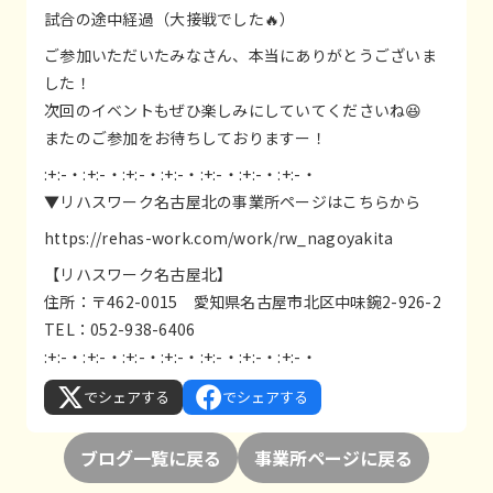
試合の途中経過（大接戦でした🔥）
ご参加いただいたみなさん、本当にありがとうございま
した！
次回のイベントもぜひ楽しみにしていてくださいね😆
またのご参加をお待ちしておりますー！
:+:-・:+:-・:+:-・:+:-・:+:-・:+:-・:+:-・
▼リハスワーク名古屋北の事業所ページはこちらから
https://rehas-work.com/work/rw_nagoyakita
【リハスワーク名古屋北】
住所：〒462-0015 愛知県名古屋市北区中味鋺2-926-2
TEL：052-938-6406
:+:-・:+:-・:+:-・:+:-・:+:-・:+:-・:+:-・
でシェアする
でシェアする
ブログ一覧に戻る
事業所ページに戻る