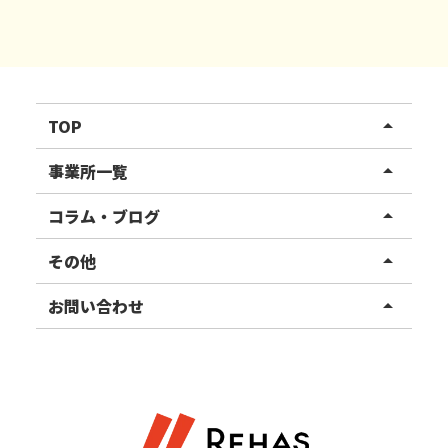
TOP
arrow_drop_up
リハスワーク
事業所一覧
arrow_drop_up
リハスファーム
関東エリア
コラム・ブログ
arrow_drop_up
東北エリア
事業所ブログ
その他
arrow_drop_up
甲信越エリア
ご利用者様の声
お知らせ
お問い合わせ
arrow_drop_up
北陸エリア
お役立ちコラム
よくある質問
資料請求
東海エリア
見学・相談
関西エリア