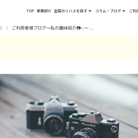
arrow_drop_up
arrow_drop_up
TOP
事業紹介
全国のリハスを探す
コラム・ブログ
ご利
関東エリア
お役立ちコラム
覧
ご利用者様ブログ～私の趣味紹介📷✨～ ...
東北エリア
事業所ブログ
甲信越エリア
北陸エリア
東海エリア
関西エリア
四国・九州エリア