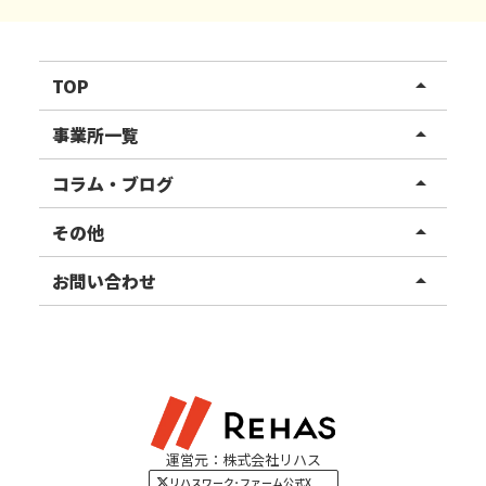
TOP
arrow_drop_up
リハスワーク
事業所一覧
arrow_drop_up
リハスファーム
関東エリア
コラム・ブログ
arrow_drop_up
東北エリア
事業所ブログ
その他
arrow_drop_up
甲信越エリア
ご利用者様の声
お知らせ
お問い合わせ
arrow_drop_up
北陸エリア
お役立ちコラム
よくある質問
資料請求
東海エリア
見学・相談
関西エリア
運営元：株式会社リハス
四国・九州エリア
リハスワーク･ファーム公式X