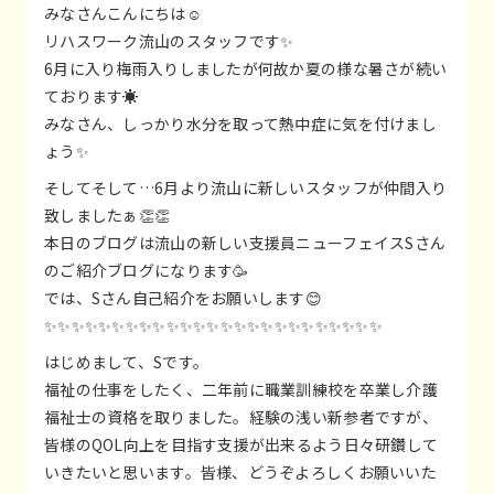
みなさんこんにちは☺️
リハスワーク流山のスタッフです✨
6月に入り梅雨入りしましたが何故か夏の様な暑さが続い
ております☀️
みなさん、しっかり水分を取って熱中症に気を付けまし
ょう✨
そしてそして…6月より流山に新しいスタッフが仲間入り
致しましたぁ👏👏
本日のブログは流山の新しい支援員ニューフェイスSさん
のご紹介ブログになります🥳
では、Sさん自己紹介をお願いします😊
✨✨✨✨✨✨✨✨✨✨✨✨✨✨✨✨✨✨✨✨✨✨✨✨✨
はじめまして、Sです。
福祉の仕事をしたく、二年前に職業訓練校を卒業し介護
福祉士の資格を取りました。経験の浅い新参者ですが、
皆様のQOL向上を目指す支援が出来るよう日々研鑽して
いきたいと思います。皆様、どうぞよろしくお願いいた