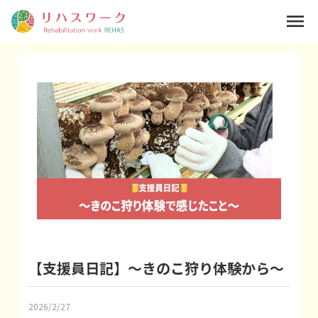
menu
【支援員日記】〜きのこ狩り体験から〜
2026/2/27