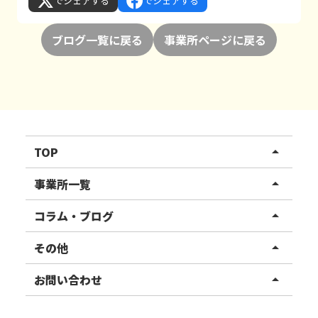
でシェアする
でシェアする
ブログ一覧に戻る
事業所ページに戻る
TOP
arrow_drop_up
リハスワーク
事業所一覧
arrow_drop_up
リハスファーム
関東エリア
コラム・ブログ
arrow_drop_up
東北エリア
事業所ブログ
その他
arrow_drop_up
甲信越エリア
ご利用者様の声
お知らせ
お問い合わせ
arrow_drop_up
北陸エリア
お役立ちコラム
よくある質問
資料請求