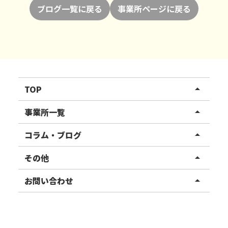
ブログ一覧に戻る
事業所ページに戻る
TOP
arrow_drop_up
リハスワーク
事業所一覧
arrow_drop_up
リハスファーム
関東エリア
コラム・ブログ
arrow_drop_up
東北エリア
事業所ブログ
その他
arrow_drop_up
甲信越エリア
ご利用者様の声
お知らせ
お問い合わせ
arrow_drop_up
北陸エリア
お役立ちコラム
よくある質問
資料請求
東海エリア
見学・相談