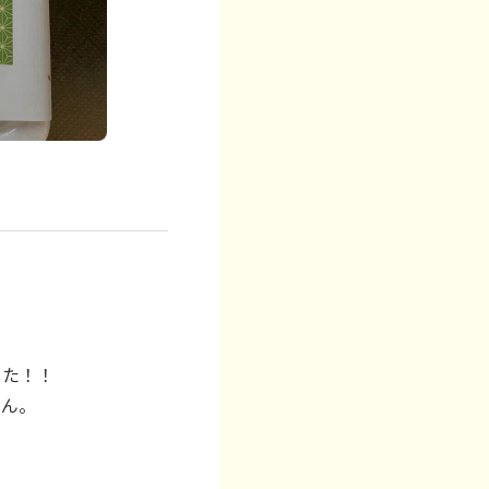
した！！
さん。