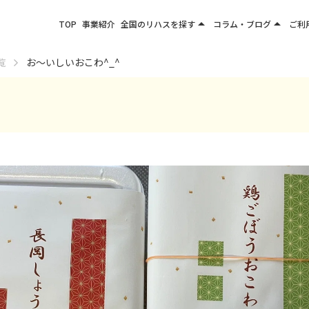
arrow_drop_up
arrow_drop_up
TOP
事業紹介
全国のリハスを探す
コラム・ブログ
ご利
関東エリア
お役立ちコラム
覧
お〜いしいおこわ^_^
東北エリア
事業所ブログ
甲信越エリア
北陸エリア
東海エリア
関西エリア
四国・九州エリア