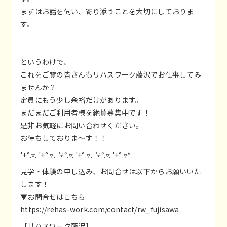
まずはお話を伺い、寄り添うことを大切にしておりま
す。
というわけで、
これをご覧の皆さんもリハスワーク藤沢でお仕事してみ
ませんか？
定員にもう少し余裕だけがあります。
まだまだご利用者様を絶賛募集中です！
是非お気軽にお問い合わせください。
お待ちしておりま～す！！
'+°.▿. '+°.▿
. '+°.▿
. '+°.▿
. '+°.▿
. '+°.▿*.
見学・体験の申し込み、お問合せは以下からお願いいた
します！
▼お問合せはこちら
https://rehas-work.com/contact/rw_fujisawa
【リハスワーク藤沢】