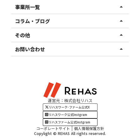
リハスワーク
事業所一覧
arrow_drop_up
リハスファーム
関東エリア
コラム・ブログ
arrow_drop_up
東北エリア
事業所ブログ
その他
arrow_drop_up
甲信越エリア
ご利用者様の声
お知らせ
お問い合わせ
arrow_drop_up
北陸エリア
お役立ちコラム
よくある質問
資料請求
東海エリア
見学・相談
関西エリア
運営元：株式会社リハス
四国・九州エリア
リハスワーク･ファーム公式X
リハスワーク公式Instgram
リハスファーム公式Instgram
コーポレートサイト
個人情報保護方針
Copylight © REHAS All rights reserved.