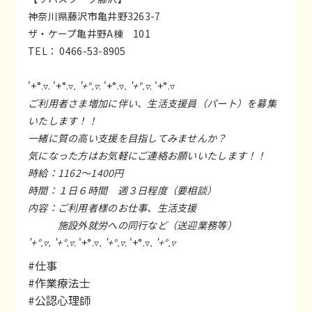
神奈川県藤沢市亀井野3263-7
ザ・ケープ亀井野A棟 101
TEL： 0466-53-8905
'+°.▿. '+°.▿
. '+°.▿
. '+°.▿
. '+°.▿
. '+°.▿
ご利用者さま増加に伴い、生活支援員（パート）を募集
いたします！！
一緒に質の高い支援を目指してみませんか？
気になった方はお気軽にご連絡お願いいたします！！
時給：1162～1400円
時間：１日６時間 週３日程度（要相談）
内容：ご利用者様のお仕事、生活支援
施設外就労への同行など（送迎業務等）
'+°.▿. '+°.▿
. '+°.▿
. '+°.▿
. '+°.▿
. '+°.▿
#仕事
#作業療法士
#公認心理師