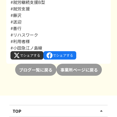
#就労継続支援B型
#就労支援
#藤沢
#送迎
#善行
#リハスワーク
#利用者様
#小田急江ノ島線
でシェアする
でシェアする
ブログ一覧に戻る
事業所ページに戻る
TOP
arrow_drop_up