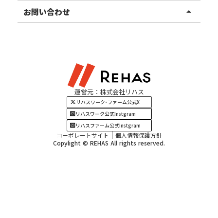
甲信越エリア
ご利用者様の声
お知らせ
お問い合わせ
arrow_drop_up
北陸エリア
お役立ちコラム
よくある質問
資料請求
東海エリア
見学・相談
関西エリア
運営元：株式会社リハス
四国・九州エリア
リハスワーク･ファーム公式X
リハスワーク公式Instgram
リハスファーム公式Instgram
コーポレートサイト
個人情報保護方針
Copylight © REHAS All rights reserved.