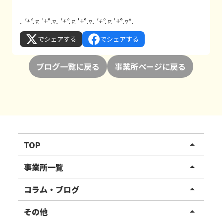
. '+°.▿
. '+°.▿
. '+°.▿
. '+°.▿
. '+°.▿
. '+°.▿*.
でシェアする
でシェアする
ブログ一覧に戻る
事業所ページに戻る
TOP
arrow_drop_up
リハスワーク
事業所一覧
arrow_drop_up
リハスファーム
関東エリア
コラム・ブログ
arrow_drop_up
東北エリア
事業所ブログ
その他
arrow_drop_up