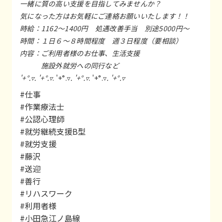
一緒に質の高い支援を目指してみませんか？
気になった方はお気軽にご連絡お願いいたします！！
時給：1162～1400円 処遇改善手当 別途5000円～
時間：１日６～８時間程度 週３日程度（要相談）
内容：ご利用者様のお仕事、生活支援
施設外就労への同行など
'+°.▿. '+°.▿
. '+°.▿
. '+°.▿
. '+°.▿
. '+°.▿
#仕事
#作業療法士
#公認心理師
#就労継続支援B型
#就労支援
#藤沢
#送迎
#善行
#リハスワーク
#利用者様
#小田急江ノ島線