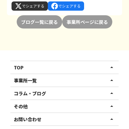
でシェアする
でシェアする
ブログ一覧に戻る
事業所ページに戻る
TOP
arrow_drop_up
リハスワーク
事業所一覧
arrow_drop_up
リハスファーム
関東エリア
コラム・ブログ
arrow_drop_up
東北エリア
事業所ブログ
その他
arrow_drop_up
甲信越エリア
ご利用者様の声
お知らせ
お問い合わせ
arrow_drop_up