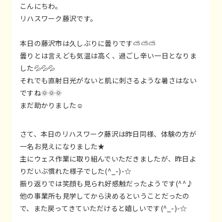
こんにちわ。
リハスワーク藤沢です。
本日の藤沢市は久しぶりに曇りです⛅⛅⛅
曇りとは言えども気温は高く、過ごし辛い一日となりま
した💦💦💦
それでも直射日光がないと肌に刺さるような暑さはない
ですね🌞🌞🌞
まだ助かりました☺
さて、本日のリハスワーク藤沢は昨日同様、体験の方が
一名お見えになりました★
主にウェス作業に取り組んでいただきましたが、昨日よ
りだいぶ慣れた様子でした(^_-)-☆
振り返りでは笑顔も見られ好感触だったようです(^^♪
他の事業所も見学してから決めるということだったの
で、また戻ってきていただけると嬉しいです(^_-)-☆