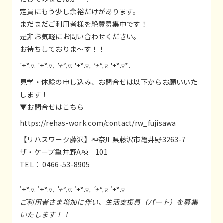
定員にもう少し余裕だけがあります。
まだまだご利用者様を絶賛募集中です！
是非お気軽にお問い合わせください。
お待ちしておりま～す！！
'+°.▿. '+°.▿
. '+°.▿
. '+°.▿
. '+°.▿
. '+°.▿*.
見学・体験の申し込み、お問合せは以下からお願いいた
します！
▼お問合せはこちら
https://rehas-work.com/contact/rw_fujisawa
【リハスワーク藤沢】神奈川県藤沢市亀井野3263-7
ザ・ケープ亀井野A棟 101
TEL： 0466-53-8905
'+°.▿. '+°.▿
. '+°.▿
. '+°.▿
. '+°.▿
. '+°.▿
ご利用者さま増加に伴い、生活支援員（パート）を募集
いたします！！