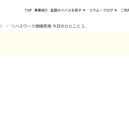
arrow_drop_up
arrow_drop_up
TOP
事業紹介
全国のリハスを探す
コラム・ブログ
ご利
関東エリア
お役立ちコラム
覧
リハスワーク相模原南 今日のひとこと 1...
東北エリア
事業所ブログ
甲信越エリア
北陸エリア
東海エリア
関西エリア
四国・九州エリア