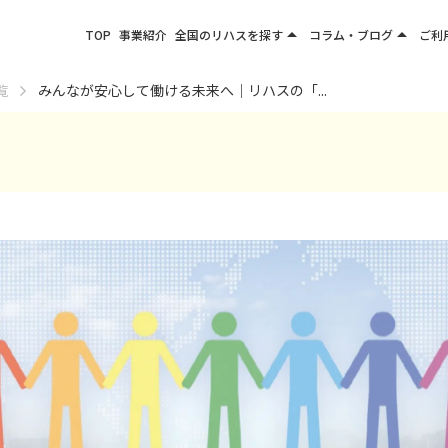
arrow_drop_up
arrow_drop_up
TOP
事業紹介
全国のリハスを探す
コラム・ブログ
ご利
関東エリア
お役立ちコラム
覧
みんなが安心して働ける未来へ｜リハスの「...
東北エリア
事業所ブログ
甲信越エリア
北陸エリア
東海エリア
関西エリア
四国・九州エリア