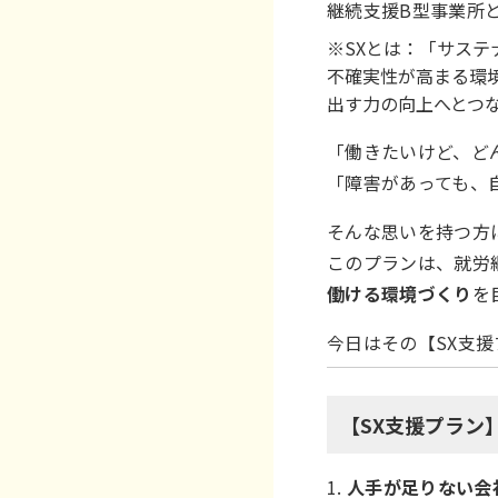
継続支援B型事業所
※SXとは：「サステナビリ
不確実性が高まる環
出す力の向上へとつ
「働きたいけど、ど
「障害があっても、
そんな思いを持つ方
このプランは、就労
働ける環境づくり
を
今日はその【SX支
【SX支援プラン
1.
人手が足りない会