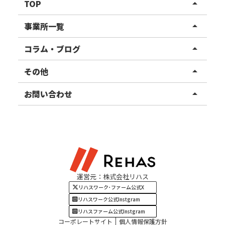
TOP
arrow_drop_up
リハスワーク
事業所一覧
arrow_drop_up
リハスファーム
関東エリア
コラム・ブログ
arrow_drop_up
東北エリア
事業所ブログ
その他
arrow_drop_up
甲信越エリア
ご利用者様の声
お知らせ
お問い合わせ
arrow_drop_up
北陸エリア
お役立ちコラム
よくある質問
資料請求
東海エリア
見学・相談
関西エリア
運営元：株式会社リハス
四国・九州エリア
リハスワーク･ファーム公式X
リハスワーク公式Instgram
リハスファーム公式Instgram
コーポレートサイト
個人情報保護方針