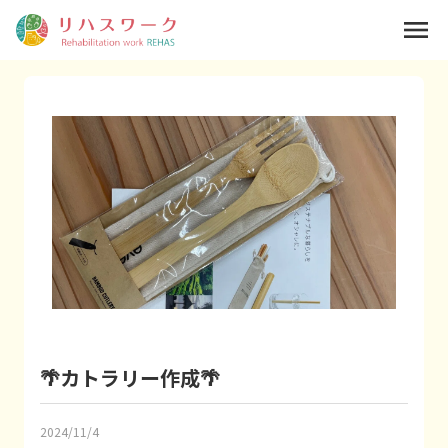
menu
🌴カトラリー作成🌴
2024/11/4