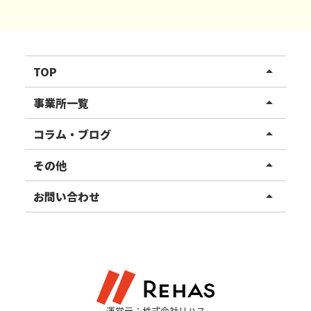
TOP
arrow_drop_up
リハスワーク
事業所一覧
arrow_drop_up
リハスファーム
関東エリア
コラム・ブログ
arrow_drop_up
東北エリア
事業所ブログ
その他
arrow_drop_up
甲信越エリア
ご利用者様の声
お知らせ
お問い合わせ
arrow_drop_up
北陸エリア
お役立ちコラム
よくある質問
資料請求
東海エリア
見学・相談
関西エリア
運営元：株式会社リハス