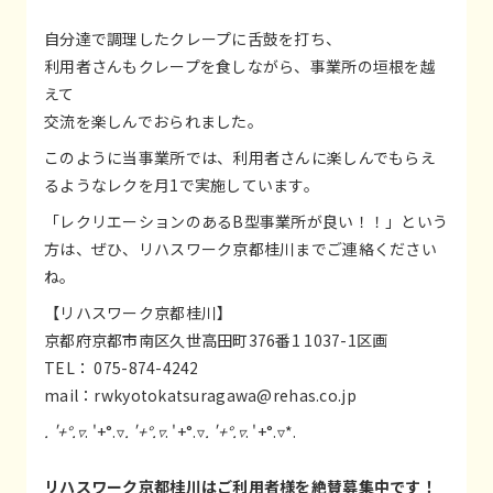
自分達で調理したクレープに舌鼓を打ち、
利用者さんもクレープを食しながら、事業所の垣根を越
えて
交流を楽しんでおられました。
このように当事業所では、利用者さんに楽しんでもらえ
るようなレクを月1で実施しています。
「レクリエーションのあるB型事業所が良い！！」という
方は、ぜひ、リハスワーク京都桂川までご連絡ください
ね。
【リハスワーク京都桂川】
京都府京都市南区久世高田町376番1 1037-1区画
TEL： 075-874-4242
mail：
rw
kyoto
katsuragawa@rehas.co.jp
. '+°.▿
. '+°.▿
. '+°.▿
. '+°.▿
. '+°.▿
. '+°.▿*.
リハスワーク京都桂川はご利用者様を絶賛募集中です！