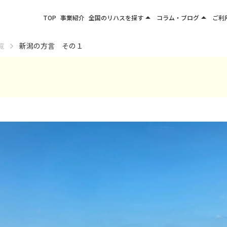
arrow_drop_up
arrow_drop_up
TOP
事業紹介
全国のリハスを探す
コラム・ブログ
ご利
関東エリア
お役立ちコラム
覧
新潟の方言 その１
東北エリア
事業所ブログ
甲信越エリア
北陸エリア
東海エリア
関西エリア
四国・九州エリア