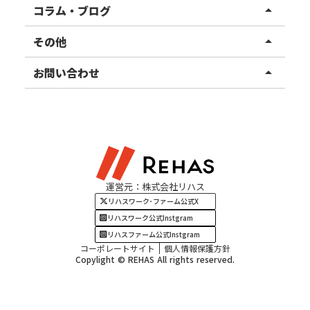
リハスファーム
関東エリア
コラム・ブログ
arrow_drop_up
東北エリア
事業所ブログ
その他
arrow_drop_up
甲信越エリア
ご利用者様の声
お知らせ
お問い合わせ
arrow_drop_up
北陸エリア
お役立ちコラム
よくある質問
資料請求
東海エリア
見学・相談
関西エリア
運営元：株式会社リハス
四国・九州エリア
リハスワーク･ファーム公式X
リハスワーク公式Instgram
リハスファーム公式Instgram
コーポレートサイト
個人情報保護方針
Copylight © REHAS All rights reserved.