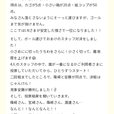
得点は、カゴが5点・小さい箱が20点・紙コップが50
点。
みなさん落とさないようにそーっと運びますが、ゴール
まで気が抜けません。
ここではI.Nさまが安定した強さで一位になりました！！
そして、ボール運びでおまけのスタッフ対決をしまし
た！
小さめにに切ったうちわをさらに！小さく切って、難易
度を上げます😱
4人のスタッフの中で、誰が一番になるかご利用者さまに
投票していただいてから、ひとりずつスタート！
二回戦までしたところで、篠崎と安藤が同点で、決戦は
じゃんけん！
見事安藤が勝利しました！✌️
そして、投票結果を開いていきます。
篠崎さん、宮崎さん、篠崎さん、渡邊さん…
なんと！！なんとなんと！！