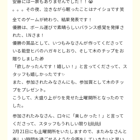
安藤には一票もありませんでした！！😭
。。。その夜、泣きながら眠ったことはナイショです笑
全てのゲームが終わり、結果発表です！
優勝は、ボール運びで素晴らしいバランス感覚を発揮さ
れた、I.Nさま！
優勝の賞品として、いつもみなさんが作ってくださって
いる能登ヒバのハガキとしおり、そして木のチップをお
贈りしました🎁
「欲しかったんです！嬉しい！」と言ってくださって、ス
タッフも嬉しかったです✨
また、参加されたみなさんにも、参加賞として木のチッ
プをプレゼント。
こうして、大盛り上がりを見せた土曜開所となったので
した。
参加されたみなさん、口々に「楽しかった！」と言って
くださって、スタッフもうれしい限り🙌🙌🙌
2月21日にも土曜開所をいたしますので、またみなさんと
楽しい時間を過ごせるような企画をしていきたいと思い