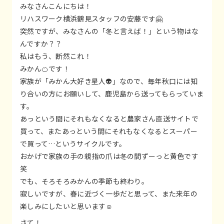
みなさんこんにちは！
リハスワーク横浜鶴見スタッフの安藤です🤗
突然ですが、みなさんの「冬と言えば！」という物はな
んですか？？
私はもう、断然これ！
みかん🍊です！
家族が「みかん大好き星人👽」なので、毎年秋口には知
り合いの方にお願いして、鹿児島から送ってもらっていま
す。
あっという間にそれもなくなると農家さん直送サイトで
買って、またあっという間にそれもなくなるとスーパー
で買って…というサイクルです。
おかげで家族の手の親指の爪は冬の間ずーっと黄色です
笑
でも、そろそろみかんの季節も終わり。
寂しいですが、春に近づく一歩だと思って、また来年の
楽しみにしたいと思います☺️
さて！