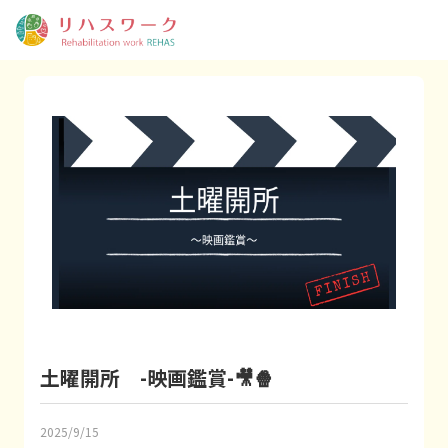
土曜開所 -映画鑑賞-🎥🍿
2025/9/15