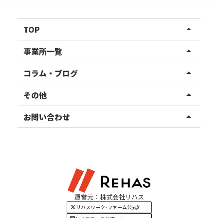
TOP
arrow_drop_up
リハスワーク
事業所一覧
arrow_drop_up
リハスファーム
関東エリア
コラム・ブログ
arrow_drop_up
東北エリア
事業所ブログ
その他
arrow_drop_up
甲信越エリア
ご利用者様の声
お知らせ
お問い合わせ
arrow_drop_up
北陸エリア
お役立ちコラム
よくある質問
資料請求
東海エリア
見学・相談
関西エリア
運営元：株式会社リハス
四国・九州エリア
リハスワーク･ファーム公式X