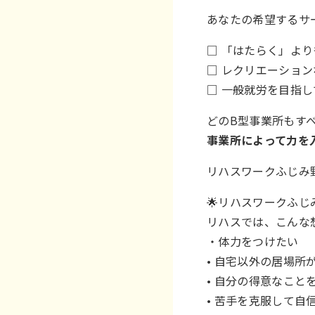
あなたの希望するサ
□ 「はたらく」よ
□ レクリエーショ
□ 一般就労を目指
どのB型事業所もす
事業所によって力を
リハスワークふじみ
🌟リハスワークふじ
リハスでは、こんな
・体力をつけたい
• 自宅以外の居場
• 自分の得意なこと
• 苦手を克服して自