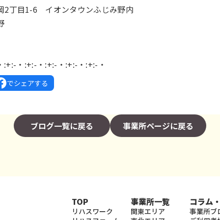
2丁目1-6 イオンタウンふじみ野内
野
・:+:-・:+:-・:+:-・:+:-・:+:-・
でシェアする
ブログ一覧に戻る
事業所ページに戻る
TOP
事業所一覧
コラム
リハスワーク
関東エリア
事業所ブ