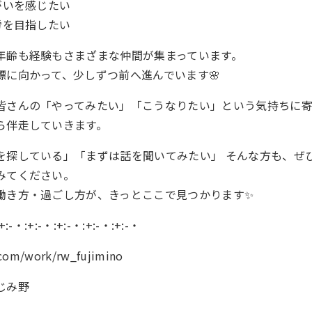
がいを感じたい
労を目指したい
年齢も経験もさまざまな仲間が集まっています。
標に向かって、少しずつ前へ進んでいます🌸
皆さんの「やってみたい」「こうなりたい」という気持ちに寄
ら伴走していきます。
を探している」「まずは話を聞いてみたい」 そんな方も、ぜ
みてください。
働き方・過ごし方が、きっとここで見つかります✨
+:-・:+:-・:+:-・:+:-・:+:-・
.com/work/rw_fujimino
じみ野