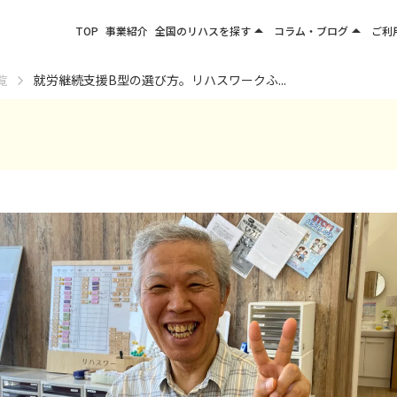
arrow_drop_up
arrow_drop_up
TOP
事業紹介
全国のリハスを探す
コラム・ブログ
ご利
関東エリア
お役立ちコラム
覧
就労継続支援B型の選び方。リハスワークふ...
東北エリア
事業所ブログ
甲信越エリア
北陸エリア
東海エリア
関西エリア
四国・九州エリア