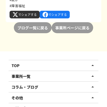
#障害福祉
でシェアする
でシェアする
ブログ一覧に戻る
事業所ページに戻る
TOP
arrow_drop_up
リハスワーク
事業所一覧
arrow_drop_up
リハスファーム
関東エリア
コラム・ブログ
arrow_drop_up
東北エリア
事業所ブログ
その他
arrow_drop_up
甲信越エリア