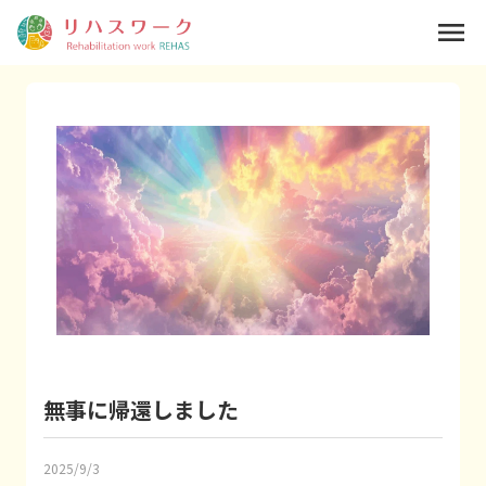
menu
無事に帰還しました
2025/9/3