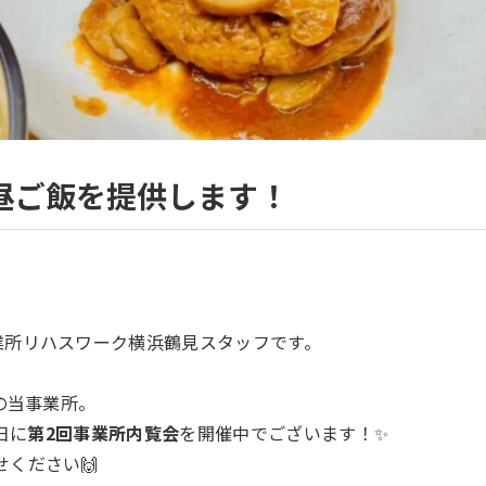
昼ご飯を提供します！
業所リハスワーク横浜鶴見スタッフです。
定の当事業所。
日に
第2回事業所内覧会
を開催中でございます！✨
ください🙌