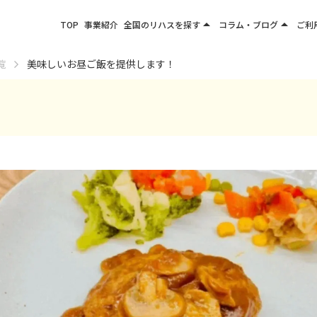
arrow_drop_up
arrow_drop_up
TOP
事業紹介
全国のリハスを探す
コラム・ブログ
ご利
関東エリア
お役立ちコラム
覧
美味しいお昼ご飯を提供します！
東北エリア
事業所ブログ
甲信越エリア
北陸エリア
東海エリア
関西エリア
四国・九州エリア