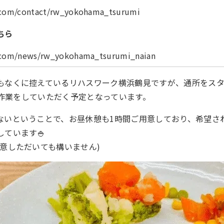
k.com/contact/rw_yokohama_tsurumi
ちら
k.com/news/rw_yokohama_tsurumi_naian
もなくに控えているリハスワーク横浜鶴見ですが、通所をス
0と1日作業をしていただく予定となっています。
ないということで、お昼休憩も1時間ご用意しており、希望さ
ています🍚
用意しただいても構いません)