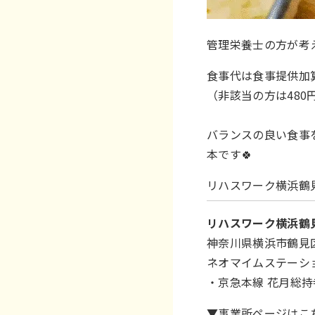
管理栄養士の方が考
食事代は食事提供加
（非該当の方は480
バランスの良い食事
本です🍀
リハスワーク横浜鶴
リハスワーク横浜鶴
神奈川県横浜市鶴見区
ネオマイムステーショ
・京急本線 花月総持
▼事業所ページはこ