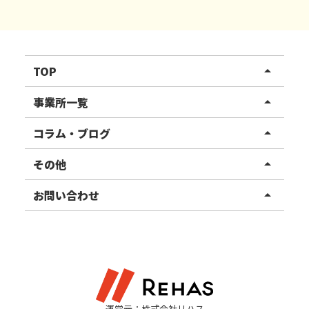
TOP
arrow_drop_up
リハスワーク
事業所一覧
arrow_drop_up
リハスファーム
関東エリア
コラム・ブログ
arrow_drop_up
東北エリア
事業所ブログ
その他
arrow_drop_up
甲信越エリア
ご利用者様の声
お知らせ
お問い合わせ
arrow_drop_up
北陸エリア
お役立ちコラム
よくある質問
資料請求
東海エリア
見学・相談
関西エリア
運営元：株式会社リハス