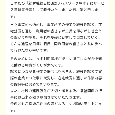
このたび「就労継続支援B型リハスワーク厚木」にサービ
ス管理責任者として着任いたしました石川肇と申しま
す。
日々事業所へ通所し、事業所での作業や施設外就労、在
宅就労を通じて利用者の皆さまが工賃を得ながら社会と
の繋がりを持ち、それを基礎に就労して自立していく、
そんな過程を目標に職員一同利用者の皆さまと共に歩ん
で行けたなら幸いです。
そのためには、まず利用者様が楽しく過ごしながら快適
に働ける環境づくりが大切です。
就労につながる作業の提供はもちろん、施設外就労で実
際の企業での仕事に就労し、在宅就労に適した作業内容
の確保等に努めてまいります。
また、地域の連携強化が大切と考える為、福祉関係の行
事には出来る限り参加させていただきます。
今後ともご指導ご鞭撻のほどよろしくお願い申し上げま
す。