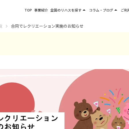
arrow_drop_up
arrow_drop_up
TOP
事業紹介
全国のリハスを探す
コラム・ブログ
ご利
関東エリア
お役立ちコラム
覧
合同でレクリエーション実施のお知らせ
東北エリア
事業所ブログ
甲信越エリア
北陸エリア
東海エリア
関西エリア
四国・九州エリア