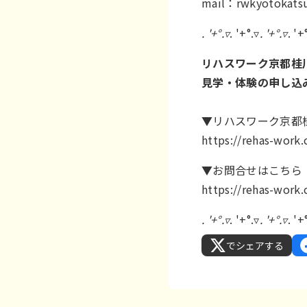
mail
：rwkyotokatsu
. '+°.▿
. '+°.▿
. '+°.▿
. '+
リハスワーク京都桂
見学・体験の申し込
▼リハスワーク京都
https://rehas-wor
▼お問合せはこちら
https://rehas-work
. '+°.▿
. '+°.▿
. '+°.▿
. '+
でシェアする