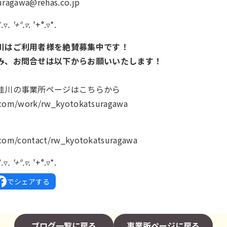
ragawa@rehas.co.jp
°.▿
. '+°.▿
. '+°.▿*.
川はご利用者様を絶賛募集中です！
み、お問合せは以下からお願いいたします！
桂川の事業所ページはこちらから
k.com/work/rw_kyotokatsuragawa
.com/contact/rw_kyotokatsuragawa
°.▿
. '+°.▿
. '+°.▿*.
でシェアする
ブログ一覧に戻る
事業所ページに戻る