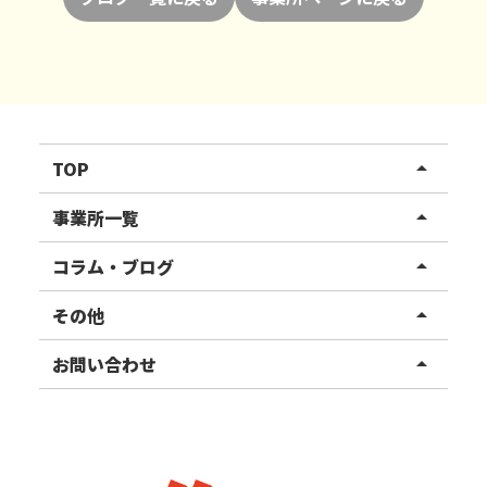
TOP
arrow_drop_up
リハスワーク
事業所一覧
arrow_drop_up
リハスファーム
関東エリア
コラム・ブログ
arrow_drop_up
東北エリア
事業所ブログ
その他
arrow_drop_up
甲信越エリア
ご利用者様の声
お知らせ
お問い合わせ
arrow_drop_up
北陸エリア
お役立ちコラム
よくある質問
資料請求
東海エリア
見学・相談