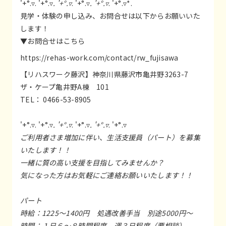
'+°.▿. '+°.▿
. '+°.▿
. '+°.▿
. '+°.▿
. '+°.▿*.
見学・体験の申し込み、お問合せは以下からお願いいた
します！
▼お問合せはこちら
https://rehas-work.com/contact/rw_fujisawa
【リハスワーク藤沢】神奈川県藤沢市亀井野3263-7
ザ・ケープ亀井野A棟 101
TEL： 0466-53-8905
'+°.▿. '+°.▿
. '+°.▿
. '+°.▿
. '+°.▿
. '+°.▿
ご利用者さま増加に伴い、生活支援員（パート）を募集
いたします！！
一緒に質の高い支援を目指してみませんか？
気になった方はお気軽にご連絡お願いいたします！！
パート
時給：1225～1400円 処遇改善手当 別途5000円～
時間：１日６～８時間程度 週３日程度（要相談）