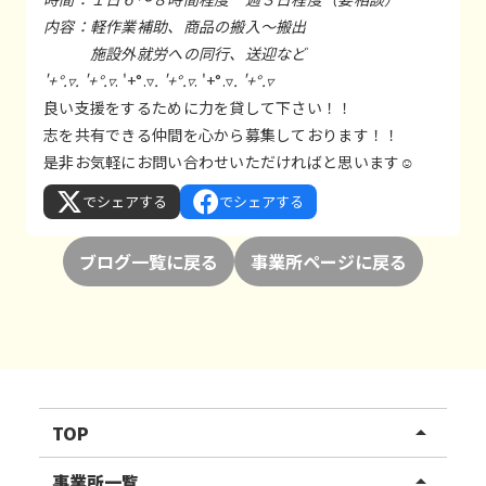
内容：軽作業補助、商品の搬入～搬出
施設外就労への同行、送迎など
'+°.▿. '+°.▿
. '+°.▿
. '+°.▿
. '+°.▿
. '+°.▿
良い支援をするために力を貸して下さい！！
志を共有できる仲間を心から募集しております！！
是非お気軽にお問い合わせいただければと思います☺
でシェアする
でシェアする
ブログ一覧に戻る
事業所ページに戻る
TOP
arrow_drop_up
リハスワーク
事業所一覧
arrow_drop_up