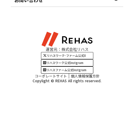
北陸エリア
お役立ちコラム
よくある質問
資料請求
東海エリア
見学・相談
関西エリア
運営元：株式会社リハス
四国・九州エリア
リハスワーク･ファーム公式X
リハスワーク公式Instgram
リハスファーム公式Instgram
コーポレートサイト
個人情報保護方針
Copylight © REHAS All rights reserved.