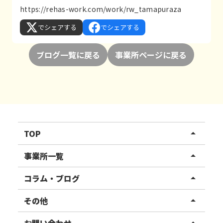
https://rehas-work.com/work/rw_tamapuraza
でシェアする
でシェアする
ブログ一覧に戻る
事業所ページに戻る
TOP
arrow_drop_up
リハスワーク
事業所一覧
arrow_drop_up
リハスファーム
関東エリア
コラム・ブログ
arrow_drop_up
東北エリア
事業所ブログ
その他
arrow_drop_up
甲信越エリア
ご利用者様の声
お知らせ
お問い合わせ
arrow_drop_up