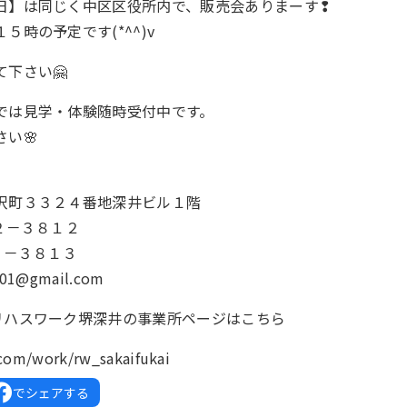
日】は同じく中区区役所内で、販売会ありまーす❢
５時の予定です(*^^)v
下さい🤗
では見学・体験随時受付中です。
い🌸
沢町３３２４番地深井ビル１階
２－３８１２
２－３８１３
1201@gmail.com
リハスワーク堺深井の事業所ページはこちら
.com/work/rw_sakaifukai
でシェアする