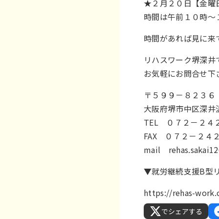
★２月２０日【金曜
時間は午前１０時～１
時間があれば見に来て
リハスワーク堺深井
お気軽にお問合せ下さ
〒５９９－８２３６
大阪府堺市中区深井
TEL ０７２－２４
FAX ０７２－２４
mail
rehas.sakai
▼就労継続支援B型
https://rehas-work
でシェアする