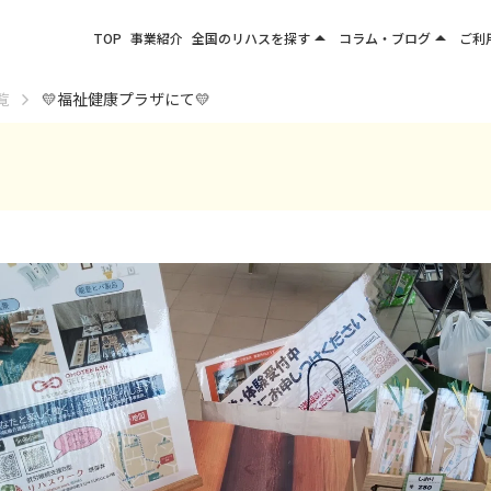
arrow_drop_up
arrow_drop_up
TOP
事業紹介
全国のリハスを探す
コラム・ブログ
ご利
関東エリア
お役立ちコラム
覧
💛福祉健康プラザにて💛
東北エリア
事業所ブログ
甲信越エリア
北陸エリア
東海エリア
関西エリア
四国・九州エリア