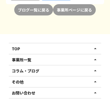
ブログ一覧に戻る
事業所ページに戻る
TOP
arrow_drop_up
リハスワーク
事業所一覧
arrow_drop_up
リハスファーム
関東エリア
コラム・ブログ
arrow_drop_up
東北エリア
事業所ブログ
その他
arrow_drop_up
甲信越エリア
ご利用者様の声
お知らせ
お問い合わせ
arrow_drop_up
北陸エリア
お役立ちコラム
よくある質問
資料請求