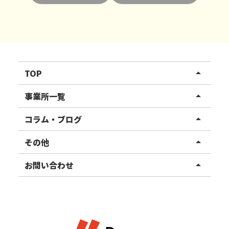
TOP
arrow_drop_up
リハスワーク
事業所一覧
arrow_drop_up
リハスファーム
関東エリア
コラム・ブログ
arrow_drop_up
東北エリア
事業所ブログ
その他
arrow_drop_up
甲信越エリア
ご利用者様の声
お知らせ
お問い合わせ
arrow_drop_up
北陸エリア
お役立ちコラム
よくある質問
資料請求
東海エリア
見学・相談
関西エリア