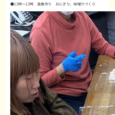
●11時〜12時 昼食作り おにぎり、味噌汁づくり