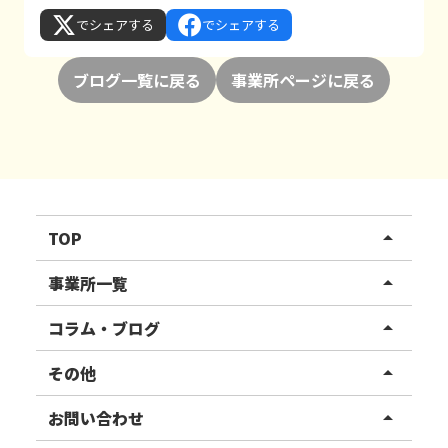
でシェアする
でシェアする
ブログ一覧に戻る
事業所ページに戻る
TOP
arrow_drop_up
リハスワーク
事業所一覧
arrow_drop_up
リハスファーム
関東エリア
コラム・ブログ
arrow_drop_up
東北エリア
事業所ブログ
その他
arrow_drop_up
甲信越エリア
ご利用者様の声
お知らせ
お問い合わせ
arrow_drop_up