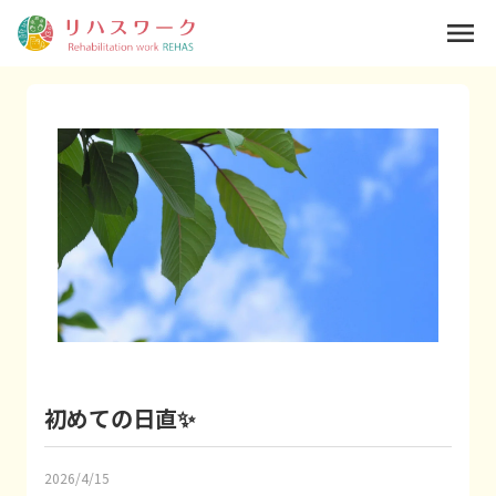
menu
初めての日直✨
2026/4/15