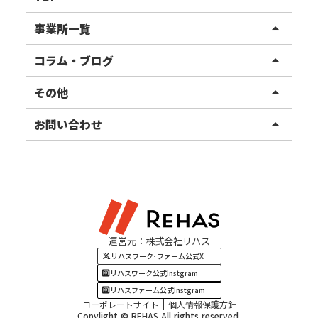
リハスワーク
事業所一覧
arrow_drop_up
リハスファーム
関東エリア
コラム・ブログ
arrow_drop_up
東北エリア
事業所ブログ
その他
arrow_drop_up
甲信越エリア
ご利用者様の声
お知らせ
お問い合わせ
arrow_drop_up
北陸エリア
お役立ちコラム
よくある質問
資料請求
東海エリア
見学・相談
関西エリア
運営元：株式会社リハス
四国・九州エリア
リハスワーク･ファーム公式X
リハスワーク公式Instgram
リハスファーム公式Instgram
コーポレートサイト
個人情報保護方針
Copylight © REHAS All rights reserved.