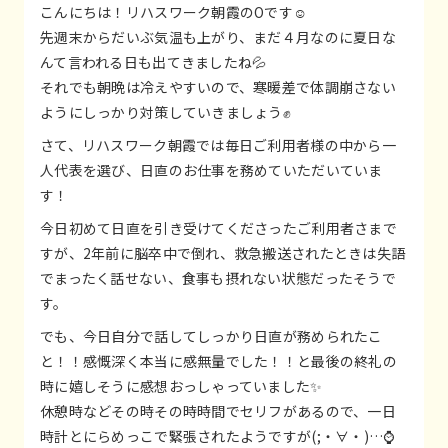
こんにちは！リハスワーク朝霞のOです☺
先週末からだいぶ気温も上がり、まだ４月なのに夏日な
んて言われる日も出てきましたね💦
それでも朝晩は冷えやすいので、寒暖差で体調崩さない
ようにしっかり対策していきましょう✊
さて、リハスワーク朝霞では毎日ご利用者様の中から一
人代表を選び、日直のお仕事を務めていただいていま
す！
今日初めて日直を引き受けてくださったご利用者さまで
すが、2年前に脳卒中で倒れ、救急搬送されたときは失語
でまったく話せない、食事も摂れない状態だったそうで
す。
でも、今日自分で話してしっかり日直が務められたこ
と！！感慨深く本当に感無量でした！！と最後の終礼の
時に嬉しそうに感想おっしゃっていました✨
休憩時などその時その時時間でセリフがあるので、一日
時計とにらめっこで緊張されたようですが(;・∀・)…⌚