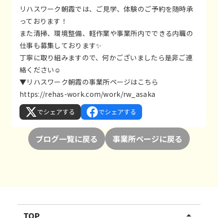
リハスワーク朝霞では、ご見学、体験のご予約を随時承
っております！
また清掃、環境整備、軽作業や事業所内でできる内職の
仕事も募集しております✨
丁寧に取り組みますので、何かございましたら是非ご連
絡ください☺
▼リハスワーク朝霞の事業所ページはこちら
https://rehas-work.com/work/rw_asaka
でシェアする
でシェアする
ブログ一覧に戻る
事業所ページに戻る
TOP
arrow_drop_up