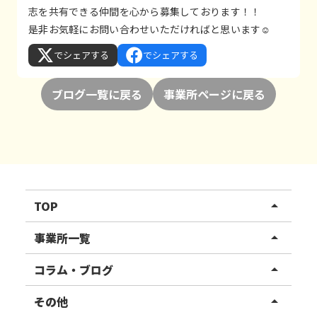
志を共有できる仲間を心から募集しております！！
是非お気軽にお問い合わせいただければと思います☺
でシェアする
でシェアする
ブログ一覧に戻る
事業所ページに戻る
TOP
arrow_drop_up
リハスワーク
事業所一覧
arrow_drop_up
リハスファーム
関東エリア
コラム・ブログ
arrow_drop_up
東北エリア
事業所ブログ
その他
arrow_drop_up