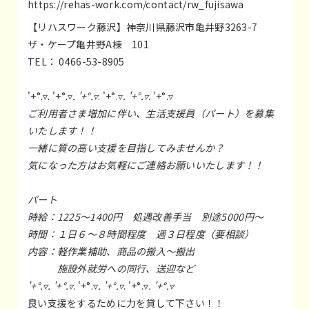
https://rehas-work.com/contact/rw_fujisawa
【リハスワーク藤沢】神奈川県藤沢市亀井野3263-7
ザ・ケープ亀井野A棟 101
TEL： 0466-53-8905
'+°.▿. '+°.▿
. '+°.▿
. '+°.▿
. '+°.▿
. '+°.▿
ご利用者さま増加に伴い、生活支援員（パート）を募集
いたします！！
一緒に質の高い支援を目指してみませんか？
気になった方はお気軽にご連絡お願いいたします！！
パート
時給：1225～1400円 処遇改善手当 別途5000円～
時間：１日６～８時間程度 週３日程度（要相談）
内容：軽作業補助、商品の搬入～搬出
施設外就労への同行、送迎など
'+°.▿. '+°.▿
. '+°.▿
. '+°.▿
. '+°.▿
. '+°.▿
良い支援をするために力を貸して下さい！！