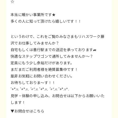
☆
本当に暖かい事業所です★
多くの人に知って頂けたら嬉しいです！！
というわけで、これをご覧のみなさまもリハスワーク藤
沢でお仕事してみませんか？
自宅もしくは善行駅までの送迎を承っております🚙
快適なステップワゴンで通所してみませんか～？
定員にもう少し余裕だけがあります。
まだまだご利用者様を絶賛募集中です！
是非お気軽にお問い合わせください。
お待ちしておりま～す！！
'+°.▿. '+°.▿
. '+°.▿
. '+°.▿
. '+°.▿
. '+°.▿*.
見学・体験の申し込み、お問合せは以下からお願いいた
します！
▼お問合せはこちら