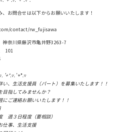
み、お問合せは以下からお願いいたします！
.com/contact/rw_fujisawa
神奈川県藤沢市亀井野3263-7
 101
5
▿
. '+°.▿
. '+°.▿
伴い、生活支援員（パート）を募集いたします！！
を目指してみませんか？
軽にご連絡お願いいたします！！
円
度 週３日程度（要相談）
お仕事、生活支援