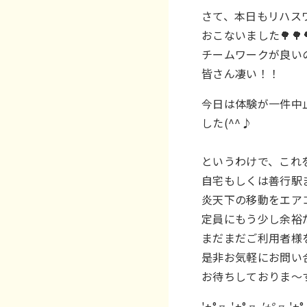
さて、本日もリハス
おこないました🌳🌳
チームワークが良い
皆さん凄い！！
今日は体験が一件中
した(^^♪
というわけで、これ
自宅もしくは善行駅
炎天下の移動をエア
定員にもう少し余裕
まだまだご利用者様
是非お気軽にお問い
お待ちしておりま～
'+°.▿. '+°.▿
. '+°.▿
. '+°