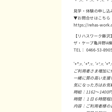
見学・体験の申し込
▼お問合せはこちら
https://rehas-work
【リハスワーク藤沢】
ザ・ケープ亀井野A棟
TEL： 0466-53-890
'+°.▿. '+°.▿
. '+°.▿
. '+°.
ご利用者さま増加に
一緒に質の高い支援
気になった方はお気
時給：1162～1400
時間：１日６時間程
内容：ご利用者様の