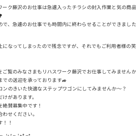
ワーク藤沢のお仕事は急遽入ったチラシの封入作業と気の商

ので、急遽のお仕事でも時間内に終わらせることができました(
止になってしまったので残念ですが、それでもご利用者様の笑
をご覧のみなさまもリハスワーク藤沢でお仕事してみません
までの送迎を承っております🚙
コンのきいた快適なステップワゴンにしてみませんか～？
だけがあります。
を絶賛募集中です！
合わせください。
す！！
.▿
. '+°.▿
. '+°.▿*.