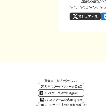
施設外就労への
'+°.▿. '+°.▿
. '+°.▿
. '+°.
でシェアする
運営元：株式会社リハス
リハスワーク･ファーム公式X
リハスワーク公式Instgram
リハスファーム公式Instgram
コーポレートサイト
個人情報保護方針