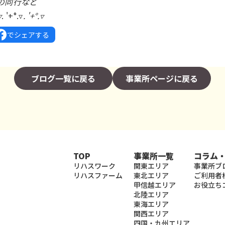
同行など
▿
. '+°.▿
. '+°.▿
でシェアする
ブログ一覧に戻る
事業所ページに戻る
TOP
事業所一覧
コラム
リハスワーク
関東エリア
事業所ブ
リハスファーム
東北エリア
ご利用者
甲信越エリア
お役立ち
北陸エリア
東海エリア
関西エリア
四国・九州エリア