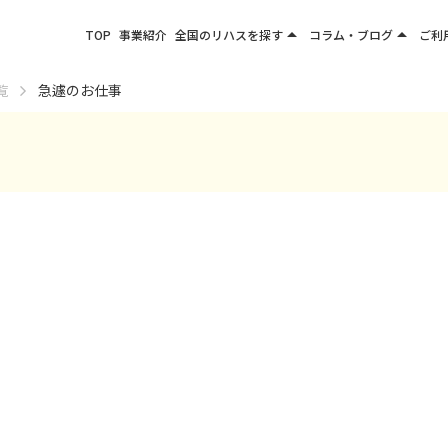
arrow_drop_up
arrow_drop_up
TOP
事業紹介
全国のリハスを探す
コラム・ブログ
ご利
関東エリア
お役立ちコラム
覧
急遽のお仕事
東北エリア
事業所ブログ
甲信越エリア
北陸エリア
東海エリア
関西エリア
四国・九州エリア