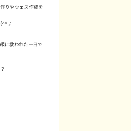
品作りやウェス作成を
^^♪
顔に救われた一日で
か？