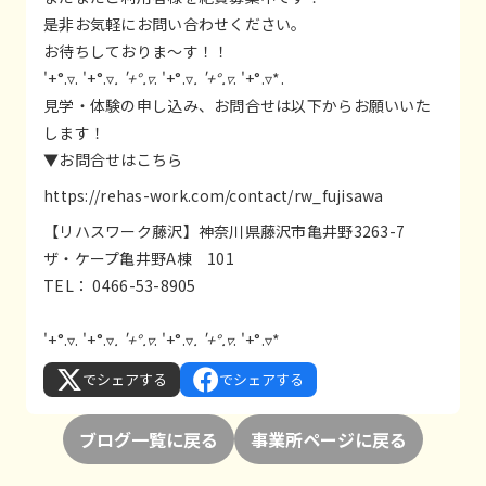
是非お気軽にお問い合わせください。
お待ちしておりま～す！！
'+°.▿. '+°.▿
. '+°.▿
. '+°.▿
. '+°.▿
. '+°.▿*.
見学・体験の申し込み、お問合せは以下からお願いいた
します！
▼お問合せはこちら
https://rehas-work.com/contact/rw_fujisawa
【リハスワーク藤沢】神奈川県藤沢市亀井野3263-7
ザ・ケープ亀井野A棟 101
TEL： 0466-53-8905
'+°.▿. '+°.▿
. '+°.▿
. '+°.▿
. '+°.▿
. '+°.▿*
でシェアする
でシェアする
ブログ一覧に戻る
事業所ページに戻る