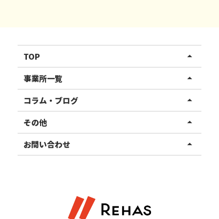
TOP
arrow_drop_up
リハスワーク
事業所一覧
arrow_drop_up
リハスファーム
関東エリア
コラム・ブログ
arrow_drop_up
東北エリア
事業所ブログ
その他
arrow_drop_up
甲信越エリア
ご利用者様の声
お知らせ
お問い合わせ
arrow_drop_up
北陸エリア
お役立ちコラム
よくある質問
資料請求
東海エリア
見学・相談
関西エリア