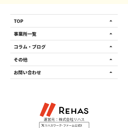
TOP
arrow_drop_up
リハスワーク
事業所一覧
arrow_drop_up
リハスファーム
関東エリア
コラム・ブログ
arrow_drop_up
東北エリア
事業所ブログ
その他
arrow_drop_up
甲信越エリア
ご利用者様の声
お知らせ
お問い合わせ
arrow_drop_up
北陸エリア
お役立ちコラム
よくある質問
資料請求
東海エリア
見学・相談
関西エリア
運営元：株式会社リハス
四国・九州エリア
リハスワーク･ファーム公式X