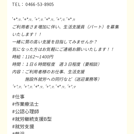
TEL： 0466-53-8905
'+°.▿. '+°.▿
. '+°.▿
. '+°.▿
. '+°.▿
. '+°.▿
ご利用者さま増加に伴い、生活支援員（パート）を募集
いたします！！
一緒に質の高い支援を目指してみませんか？
気になった方はお気軽にご連絡お願いいたします！！
時給：1162～1400円
時間：１日６時間程度 週３日程度（要相談）
内容：ご利用者様のお仕事、生活支援
施設外就労への同行など（送迎業務等）
'+°.▿. '+°.▿
. '+°.▿
. '+°.▿
. '+°.▿
. '+°.▿
#仕事
#作業療法士
#公認心理師
#就労継続支援B型
#就労支援
#藤沢