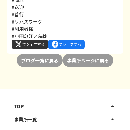
#送迎
#善行
#リハスワーク
#利用者様
#小田急江ノ島線
でシェアする
でシェアする
ブログ一覧に戻る
事業所ページに戻る
TOP
arrow_drop_up
リハスワーク
事業所一覧
arrow_drop_up