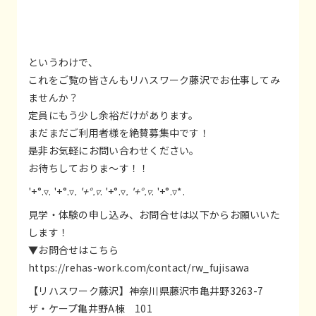
というわけで、
これをご覧の皆さんもリハスワーク藤沢でお仕事してみ
ませんか？
定員にもう少し余裕だけがあります。
まだまだご利用者様を絶賛募集中です！
是非お気軽にお問い合わせください。
お待ちしておりま～す！！
'+°.▿. '+°.▿
. '+°.▿
. '+°.▿
. '+°.▿
. '+°.▿*.
見学・体験の申し込み、お問合せは以下からお願いいた
します！
▼お問合せはこちら
https://rehas-work.com/contact/rw_fujisawa
【リハスワーク藤沢】神奈川県藤沢市亀井野3263-7
ザ・ケープ亀井野A棟 101