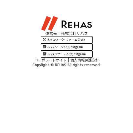
東海エリア
見学・相談
関西エリア
運営元：株式会社リハス
四国・九州エリア
リハスワーク･ファーム公式X
リハスワーク公式Instgram
リハスファーム公式Instgram
コーポレートサイト
個人情報保護方針
Copylight © REHAS All rights reserved.