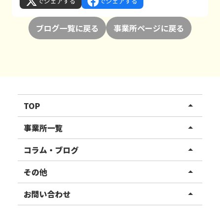
でシェアする
でシェアする
ブログ一覧に戻る
事業所ページに戻る
TOP
arrow_drop_up
リハスワーク
事業所一覧
arrow_drop_up
リハスファーム
関東エリア
コラム・ブログ
arrow_drop_up
東北エリア
事業所ブログ
その他
arrow_drop_up
甲信越エリア
ご利用者様の声
お知らせ
お問い合わせ
arrow_drop_up
北陸エリア
お役立ちコラム
よくある質問
資料請求