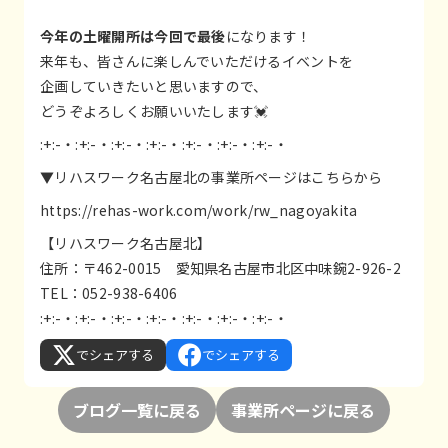
今年の土曜開所は今回で最後
になります！
来年も、皆さんに楽しんでいただけるイベントを
企画していきたいと思いますので、
どうぞよろしくお願いいたします💓
:+:-・:+:-・:+:-・:+:-・:+:-・:+:-・:+:-・
▼リハスワーク名古屋北の事業所ページはこちらから
https://rehas-work.com/work/rw_nagoyakita
【リハスワーク名古屋北】
住所：〒462-0015 愛知県名古屋市北区中味鋺2-926-2
TEL：052-938-6406
:+:-・:+:-・:+:-・:+:-・:+:-・:+:-・:+:-・
でシェアする
でシェアする
ブログ一覧に戻る
事業所ページに戻る