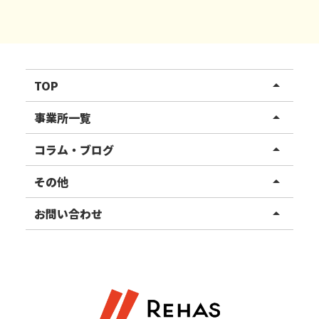
TOP
arrow_drop_up
リハスワーク
事業所一覧
arrow_drop_up
リハスファーム
関東エリア
コラム・ブログ
arrow_drop_up
東北エリア
事業所ブログ
その他
arrow_drop_up
甲信越エリア
ご利用者様の声
お知らせ
お問い合わせ
arrow_drop_up
北陸エリア
お役立ちコラム
よくある質問
資料請求
東海エリア
見学・相談
関西エリア