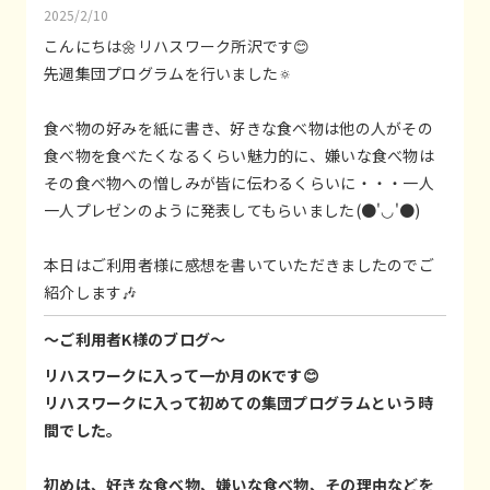
2025/2/10
こんにちは🌼リハスワーク所沢です😊
先週集団プログラムを行いました🔅
食べ物の好みを紙に書き、好きな食べ物は他の人がその
食べ物を食べたくなるくらい魅力的に、嫌いな食べ物は
その食べ物への憎しみが皆に伝わるくらいに・・・一人
一人プレゼンのように発表してもらいました(●'◡'●)
本日はご利用者様に感想を書いていただきましたのでご
紹介します🎶
～ご利用者K様のブログ～
リハスワークに入って一か月のKです😊
リハスワークに入って初めての集団プログラムという時
間でした。
初めは、好きな食べ物、嫌いな食べ物、その理由などを