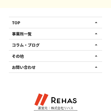
TOP
arrow_drop_up
リハスワーク
事業所一覧
arrow_drop_up
リハスファーム
関東エリア
コラム・ブログ
arrow_drop_up
東北エリア
事業所ブログ
その他
arrow_drop_up
甲信越エリア
ご利用者様の声
お知らせ
お問い合わせ
arrow_drop_up
北陸エリア
お役立ちコラム
よくある質問
資料請求
東海エリア
見学・相談
関西エリア
運営元：株式会社リハス
四国・九州エリア