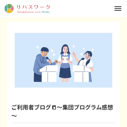
menu
ご利用者ブログ📒～集団プログラム感想
～